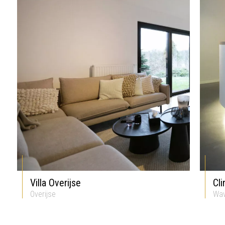
Villa Overijse
Cli
Overijse
Wa