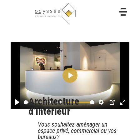
Play
Architecture
00:56
d’intérieur
Play
Mute
Settings
PIP
Enter
fullscre
Vous souhaitez aménager un
espace privé, commercial ou vos
bureaux?